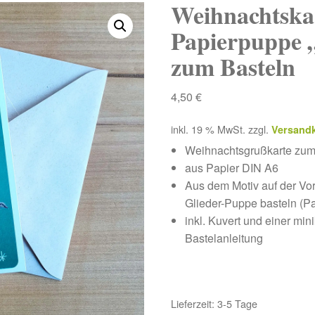
Weihnachtskar
Papierpuppe „
zum Basteln
4,50
€
inkl. 19 % MwSt.
zzgl.
Versand
Weihnachtsgrußkarte zum 
aus Papier DIN A6
Aus dem Motiv auf der Vord
Glieder-Puppe basteln (Pa
inkl. Kuvert und einer mi
Bastelanleitung
Lieferzeit:
3-5 Tage