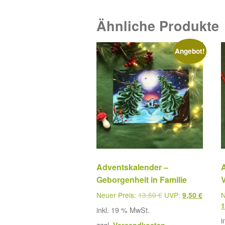
Ähnliche Produkte
Angebot!
Adventskalender –
Geborgenheit in Familie
V
Neuer Preis:
13,50
€
UVP:
N
9,50
€
inkl. 19 % MwSt.
i
zzgl.
Versandkosten