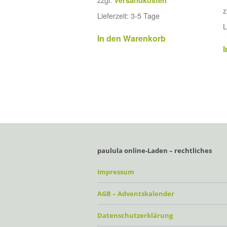
z
Lieferzeit:
3-5 Tage
L
In den Warenkorb
paulula online-Laden – rechtliches
Impressum
AGB – Adventskalender
Datenschutzerklärung