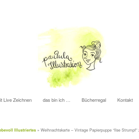
it Live Zeichnen
das bin ich …
Bücherregal
Kontakt
»
Weihnachtskarte – Vintage Papierpuppe “Ilse Strumpf”
bevoll Illustriertes