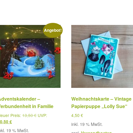
Angebot!
Adventskalender –
Weihnachtskarte – Vintage
erbundenheit in Familie
Papierpuppe „Lolly Sue“
euer Preis:
13,50
€
UVP:
4,50
€
10,50
€
inkl. 19 % MwSt.
nkl. 19 % MwSt.
zzgl.
Versandkosten