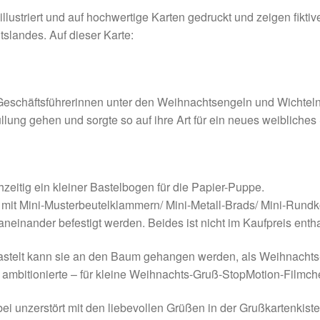
 illustriert und auf hochwertige Karten gedruckt und zeigen fiktiv
slandes. Auf dieser Karte:
eschäftsführerinnen unter den Weihnachtsengeln und Wichteln. 
lung gehen und sorgte so auf ihre Art für ein neues weibliches
hzeitig ein kleiner Bastelbogen für die Papier-Puppe.
it Mini-Musterbeutelklammern/ Mini-Metall-Brads/ Mini-Rundk
einander befestigt werden. Beides ist nicht im Kaufpreis entha
telt kann sie an den Baum gehangen werden, als Weihnachts-
 ambitionierte – für kleine Weihnachts-Gruß-StopMotion-Filmch
ei unzerstört mit den liebevollen Grüßen in der Grußkartenkis