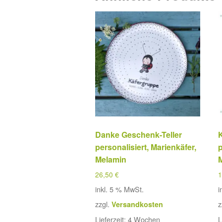
Danke Geschenk-Teller
personalisiert, Marienkäfer,
p
Melamin
26,50
€
inkl. 5 % MwSt.
i
zzgl.
z
Versandkosten
Lieferzeit:
4 Wochen
L