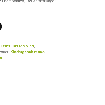
ste übernommen)(Bei Anmerkungen
,
Teller, Tassen & co
,
örter:
Kindergeschirr aus
es