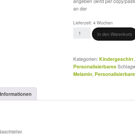
angeben (wird per copy/pa
an der
Lieferzeit:
4 Wochen
In den Warenkorb
Kategorien:
Kindergeschirr
Personalisierbares
Schlagw
Melamin
,
Personalisierbar
 Informationen
aschteller.