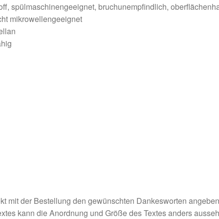
f, spülmaschinengeeignet, bruchunempfindlich, oberflächenhar
icht mikrowellengeeignet
ellan
ähig
irekt mit der Bestellung den gewünschten Dankesworten angeben
tes kann die Anordnung und Größe des Textes anders aussehen