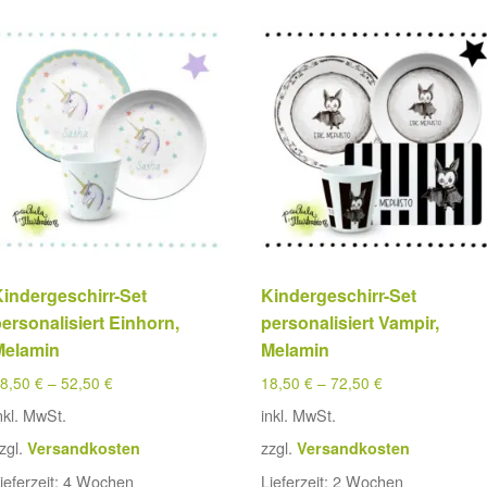
Kindergeschirr-Set
Kindergeschirr-Set
ersonalisiert Einhorn,
personalisiert Vampir,
Melamin
Melamin
18,50
€
–
52,50
€
18,50
€
–
72,50
€
nkl. MwSt.
inkl. MwSt.
zgl.
zzgl.
Versandkosten
Versandkosten
ieferzeit:
4 Wochen
Lieferzeit:
2 Wochen