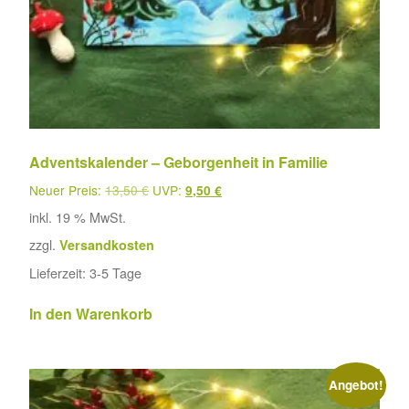
Adventskalender – Geborgenheit in Familie
Neuer Preis:
13,50
€
UVP:
9,50
€
inkl. 19 % MwSt.
zzgl.
Versandkosten
Lieferzeit:
3-5 Tage
In den Warenkorb
Angebot!