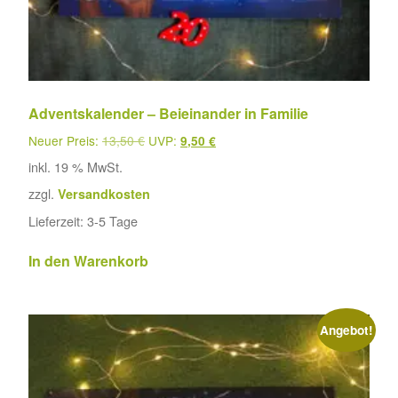
Adventskalender – Beieinander in Familie
Neuer Preis:
13,50
€
UVP:
9,50
€
inkl. 19 % MwSt.
zzgl.
Versandkosten
Lieferzeit:
3-5 Tage
In den Warenkorb
Angebot!